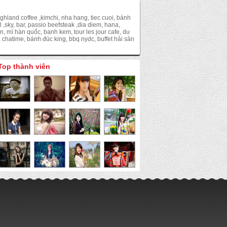
ighland coffee ,kimchi, nha hang, tiec cuoi, bánh
l ,sky, bar, passio beefsteak ,dia diem, hana,
, mì hàn quốc, banh kem, tour les jour cafe, du
chatime, bánh đúc king, bbq nydc, buffet hải sản
Top thành viên