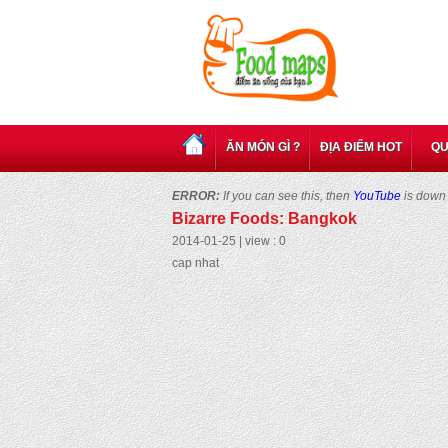
ĂN MÓN GÌ ?
ĐỊA ĐIỂM HOT
QU
ERROR:
If you can see this, then
YouTube
is down 
Bizarre Foods: Bangkok
2014-01-25 | view : 0
cap nhat