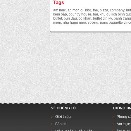
Tags
am thuc, an mon gi, bbq, the, pizza, company, buff
kem bắp, country house, bar, khu du lich binh quoi
buffet, bún đậu, cô khàn, buffet dìn ký, bánh tr
mien, nhà hàng ngọc sương, paris baguette vincom
VỀ CHÚNG TÔI
THÔNG TI
Giới thiệu
Phong c
Báo chí
Ẩm thực 