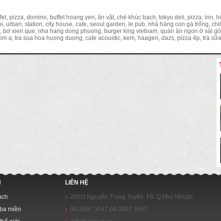
et, pizza, domino, buffet hoang yen, ăn vặt, chè khúc bạch, tokyo deli, pizza, inn, h
, urban, station, city house, cafe, seoul garden, le pub, nhà hàng con gà trống, chil
áng, bơ xien que, nha hang dong phuong, burger king vietnam, quán ăn ngon ở sài gòn
 a, tra sua hoa huong duong, cafe acoustic, kem, haagen, dazs, pizza 4p, trà sữa 
N
LIÊN HỆ
ách
200/3 Nguyễn Trọng Tuyển. F8. Q.Phú Nhuận
ba miền
08-3507 3547 08-3507 3557