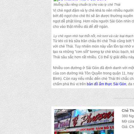
Muỗng sầu riêng chuẩn bị cho vào ly chè Thái
Vị chè ngọt đậm và ly chè khá to nên nhiều người
bớt độ ngọt cho chè thì sẽ ăn được thường xuyên 
ngọt dễ phật lòng. Hơn nữa người Sài Gòn nhìn ch
cho vào thật nhiều đá để đỡ ngán.
Ly chè ngon nhờ hạt thốt nốt, mít tươi và các loại thạc
Từ khi có trà sữa trân châu thì chè Thái cũng bớt
với chè Thái. Tuy nhiên món này vẫn tồn tại nhờ 
tạo ra những "cơn sốt" tương tự chè khúc bạch, 
Thái sâu sắc hơn rất nhiều. Có thể lý giải điều n
Nhiều con đường ở Sài Gòn đã định danh với một
của con đường Hà Tôn Quyền trong quận 11, hay
Bình). Còn nay nếu nhắc đến chè Thái thì chắc c
chấm phá thú vị trên
bản đồ ẩm thực Sài Gòn
, đa
Chè Th
380 Ng
Mở cửa
Giá: Ch