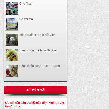
Chè Thái
Gà xối mỡ
bánh cuốn trứng ở Sài Gòn
Bánh cuốn chả bò ở Sài Gòn
Bánh cuốn nóng Thiên Hương
KHUYẾN MÃI
Ưu đãi hấp dẫn Ưu đãi hấp dẫn 'Mua 1 pizza
tặng1 pizza'