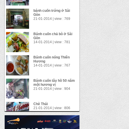
Bánh cuốn chả bò ở Sài
Gòn
14-01-2014 | view : 781
Bánh cuốn nóng Thiên
Hương
14-01-2014 | view : 767
Bánh cuốn tây hồ 50 năm
một hương vị
21-01-2014 | view : 904
Chè Thái
21-01-2014 | view : 806
Gà xối mỡ
21-01-2014 | view : 1133