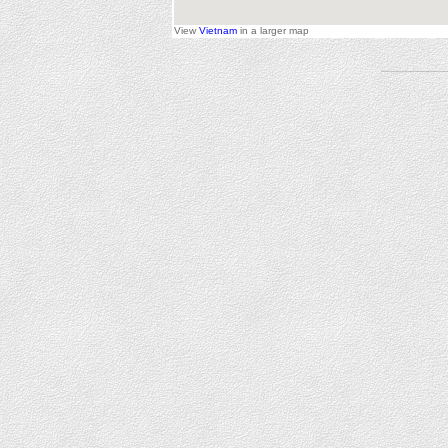
View
Vietnam
in a larger map