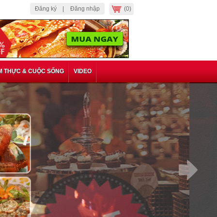
Đăng ký |
Đăng nhập
(0)
M THỰC & CUỘC SỐNG
VIDEO
c Phần Ăn Cao Cấp Tại
 Wine & Cigar Lounge
 Ăn Cao Cấp Tại Animus Napa Wine &
iểm Đến Của Những Người Sành Điệu Và
Về Vang. Voucher 315.000 VNĐ, Còn
ảm 44%.