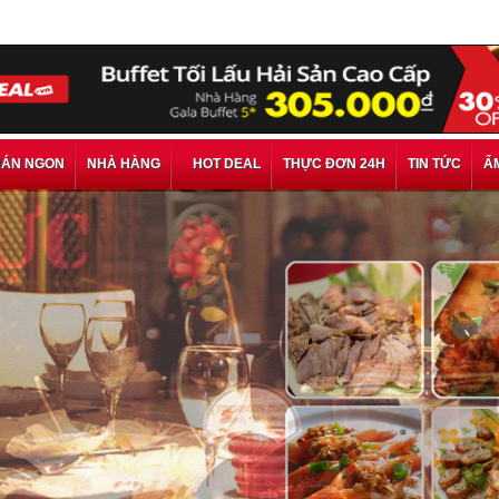
ÁN NGON
NHÀ HÀNG
HOT DEAL
THỰC ĐƠN 24H
TIN TỨC
Ẩ
Thưởng Thứ
Animus Napa
Thưởng Thức Phần
Cigar Lounge - Đ
Thực Sự Am Hiểu 
175.000 VNĐ, Gi