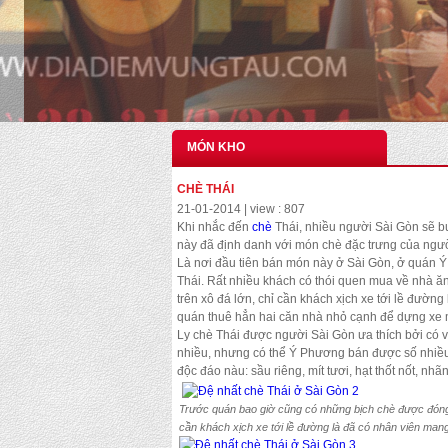
MÓN KHO
CHÈ THÁI
21-01-2014 | view : 807
Khi nhắc đến
chè
Thái, nhiều người Sài Gòn sẽ 
này đã định danh với món chè đặc trưng của ngườ
Là nơi đầu tiên bán món này ở Sài Gòn, ở quán Ý
Thái. Rất nhiều khách có thói quen mua về nhà ă
trên xô đá lớn, chỉ cần khách xịch xe tới lề đườn
quán thuê hẳn hai căn nhà nhỏ cạnh để dựng xe 
Ly chè Thái được người Sài Gòn ưa thích bởi có v
nhiều, nhưng có thể Ý Phương bán được số nhiều n
độc đáo nàu: sầu riêng, mít tươi, hạt thốt nốt, 
Trước quán bao giờ cũng có những bịch chè được đóng g
cần khách xịch xe tới lề đường là đã có nhân viên mang