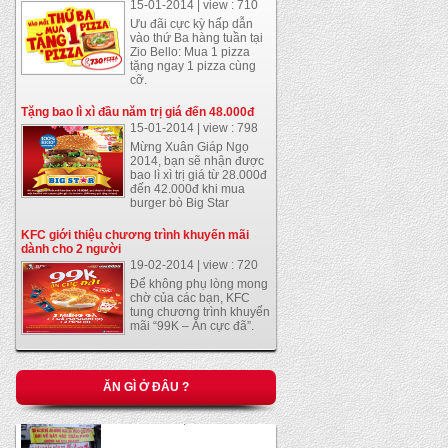
15-01-2014 | view : 710
Ưu đãi cực kỳ hấp dẫn
vào thứ Ba hàng tuần tại
Zio Bello: Mua 1 pizza
tặng ngay 1 pizza cùng
cỡ.
Tặng bao lì xì đầu năm trị giá đến 48.000đ
15-01-2014 | view : 798
Mừng Xuân Giáp Ngọ
2014, bạn sẽ nhận được
bao lì xì trị giá từ 28.000đ
đến 42.000đ khi mua
burger bò Big Star
KFC giới thiệu chương trình khuyến mãi
dành cho 2 người
19-02-2014 | view : 720
Để không phụ lòng mong
chờ của các bạn, KFC
tung chương trình khuyến
mãi “99K – Ăn cực đã”.
Gà xối mỡ
21-01-2014 | view : 1133
ĂN GÌ Ở ĐÂU ?
bánh cuốn trứng ở Sài
Gòn
21-01-2014 | view : 769