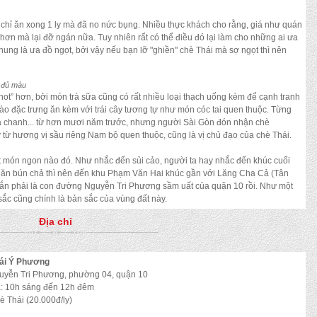
 chỉ ăn xong 1 ly mà đã no nức bụng. Nhiều thực khách cho rằng, giá như quán
hơn mà lại đỡ ngán nữa. Tuy nhiên rất có thể điều đó lại làm cho những ai ưa
ung là ưa đồ ngọt, bởi vậy nếu bạn lỡ "ghiền" chè Thái mà sợ ngọt thì nên
h đủ màu
 “hot” hơn, bởi món trà sữa cũng có rất nhiều loại thạch uống kèm để cạnh tranh
vào đặc trưng ăn kèm với trái cây tương tự như món cóc tai quen thuộc. Từng
trà chanh... từ hơn mươi năm trước, nhưng người Sài Gòn đón nhận chè
ày từ hương vị sầu riêng Nam bộ quen thuộc, cũng là vị chủ đạo của chè Thái.
 món ngon nào đó. Như nhắc đến sủi cảo, người ta hay nhắc đến khúc cuối
 ăn bún chả thì nên đến khu Phạm Văn Hai khúc gần với Lăng Cha Cả (Tân
hắn phải là con đường Nguyễn Tri Phương sầm uất của quận 10 rồi. Như một
 sắc cũng chính là bản sắc của vùng đất này.
Địa chỉ
ái Ý Phương
uyễn Tri Phương, phường 04, quận 10
: 10h sáng đến 12h đêm
è Thái (20.000đ/ly)