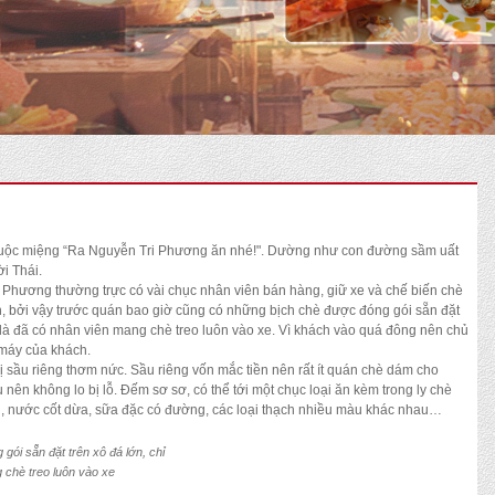
buộc miệng “Ra Nguyễn Tri Phương ăn nhé!". Dường như con đường sầm uất
i Thái.
 Phương thường trực có vài chục nhân viên bán hàng, giữ xe và chế biến chè
n, bởi vậy trước quán bao giờ cũng có những bịch chè được đóng gói sẵn đặt
g là đã có nhân viên mang chè treo luôn vào xe. Vì khách vào quá đông nên chủ
máy của khách.
ị sầu riêng thơm nức. Sầu riêng vốn mắc tiền nên rất ít quán chè dám cho
ên không lo bị lỗ. Đếm sơ sơ, có thể tới một chục loại ăn kèm trong ly chè
nhãn, nước cốt dừa, sữa đặc có đường, các loại thạch nhiều màu khác nhau…
ói sẵn đặt trên xô đá lớn, chỉ
 chè treo luôn vào xe