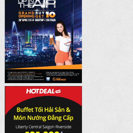
bánh cuốn trứng ở Sài
Gòn
21-01-2014 | view : 769
Bánh cuốn chả bò ở Sài
Gòn
14-01-2014 | view : 781
Bánh cuốn nóng Thiên
Hương
14-01-2014 | view : 767
Bánh cuốn tây hồ 50 năm
một hương vị
21-01-2014 | view : 904