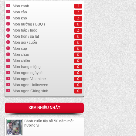
Món canh
3
Món xào
1
Món kho
1
Món nướng ( BBQ )
0
Món hấp / luộc
1
Món trộn / sa lát
0
Món gỏi / cuốn
0
Món súp
0
Món cháo
0
Món chiên
0
Món tráng miệng
0
Món ngon ngày tết
0
Món ngon Valentine
0
Món ngon Halloween
0
Món ngon Giáng sinh
0
XEM NHIỀU NHẤT
Bánh cuốn tây hồ 50 năm một
hương vị