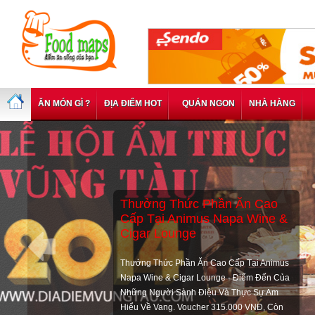
ĂN MÓN GÌ ?
ĐỊA ĐIỂM HOT
QUÁN NGON
NHÀ HÀNG