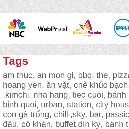
Tags
am thuc, an mon gi, bbq, the, pizz
hoang yen, ăn vặt, chè khúc bạch, 
,kimchi, nha hang, tiec cuoi, bánh
binh quoi, urban, station, city hou
con gà trống, chill ,sky, bar, pass
đậu, cô khàn, buffet dìn ký, bánh