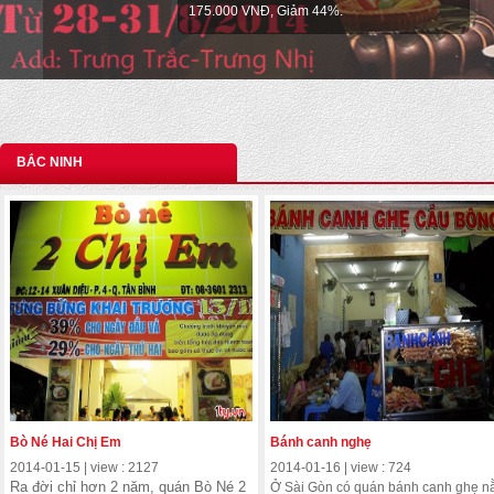
BẮC NINH
Bò Né Hai Chị Em
Bánh canh nghẹ
2014-01-15 | view : 2127
2014-01-16 | view : 724
Ra đời chỉ hơn 2 năm, quán Bò Né 2
Ở Sài Gòn có quán bánh canh ghẹ 