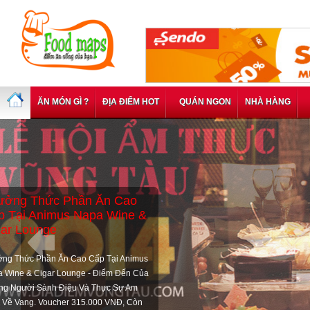
ĂN MÓN GÌ ?
ĐỊA ĐIỂM HOT
QUÁN NGON
NHÀ HÀNG