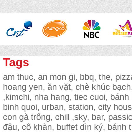
Tags
am thuc, an mon gi, bbq, the, pizz
hoang yen, ăn vặt, chè khúc bạch, 
,kimchi, nha hang, tiec cuoi, bánh
binh quoi, urban, station, city hou
con gà trống, chill ,sky, bar, pass
đậu, cô khàn, buffet dìn ký, bánh