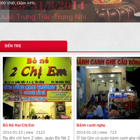
BẾN TRE
Bò Né Hai Chị Em
Bánh canh nghẹ
2014-01-15 | view : 2122
2014-01-16 | view : 723
Ra đời chỉ hơn 2 năm, quán Bò Né 2
Ở Sài Gòn có quán bánh canh ghẹ 