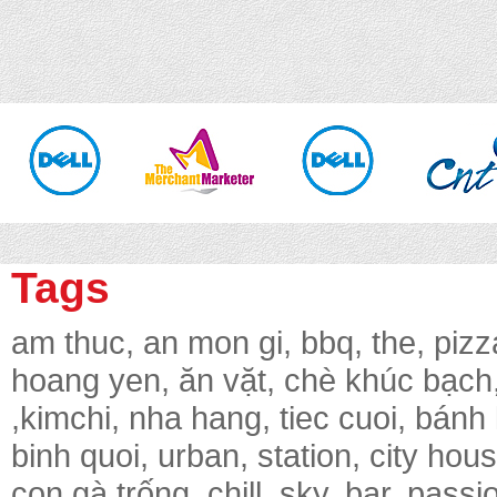
Tags
am thuc, an mon gi, bbq, the, pizz
hoang yen, ăn vặt, chè khúc bạch, 
,kimchi, nha hang, tiec cuoi, bánh
binh quoi, urban, station, city hou
con gà trống, chill ,sky, bar, pass