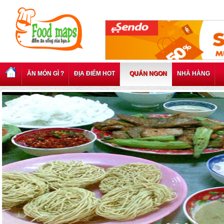
ĂN MÓN GÌ ?
ĐỊA ĐIỂM HOT
QUÁN NGON
NHÀ HÀNG