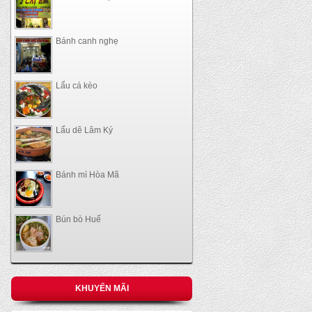
Bánh canh nghẹ
Lẩu cá kèo
Lẩu dê Lâm Ký
Bánh mì Hòa Mã
Bún bò Huế
KHUYẾN MÃI