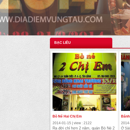
BẠC LIÊU
Bò Né Hai Chị Em
Bánh
2014-01-15 | view : 2122
2014-
Ra đời chỉ hơn 2 năm, quán Bò Né 2
Ở Sài