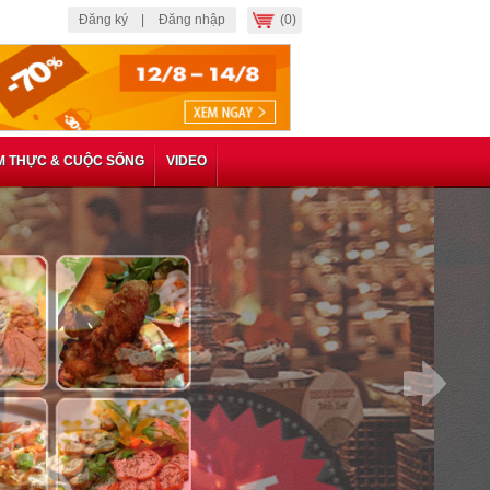
Đăng ký |
Đăng nhập
(0)
M THỰC & CUỘC SỐNG
VIDEO
c Phần Ăn Cao Cấp Tại
a Wine & Cigar Lounge
n Ăn Cao Cấp Tại Animus Napa Wine &
Điểm Đến Của Những Người Sành Điệu Và
Về Vang. Voucher 315.000 VNĐ, Còn
ảm 44%.