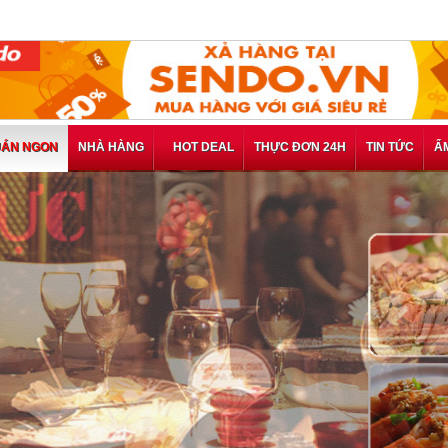
ÁN NGON
NHÀ HÀNG
HOT DEAL
THỰC ĐƠN 24H
TIN TỨC
Ẩ
Thưởng Thứ
Animus Nap
Thưởng Thức Phầ
Cigar Lounge - 
Thực Sự Am Hiểu 
175.000 VNĐ, Gi