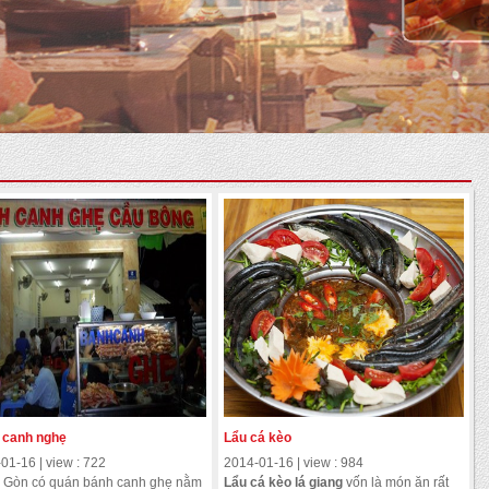
 canh nghẹ
Lẩu cá kèo
01-16 | view : 722
2014-01-16 | view : 984
 Gòn có quán bánh canh ghẹ nằm
Lẩu cá kèo
lá giang
vốn là món ăn rất