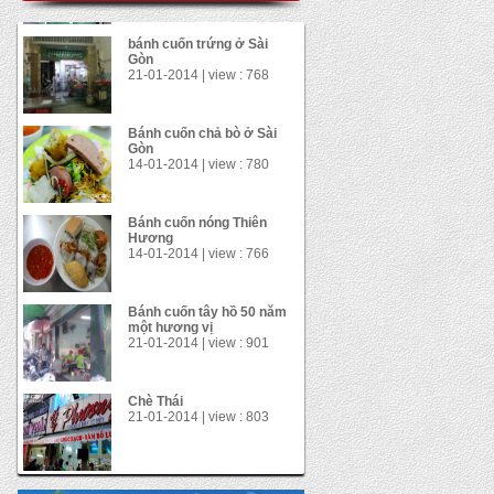
Bánh cuốn chả bò ở Sài
Gòn
14-01-2014 | view : 780
Bánh cuốn nóng Thiên
Hương
14-01-2014 | view : 766
Bánh cuốn tây hồ 50 năm
một hương vị
21-01-2014 | view : 901
Chè Thái
21-01-2014 | view : 803
Gà xối mỡ
21-01-2014 | view : 1130
bánh cuốn trứng ở Sài