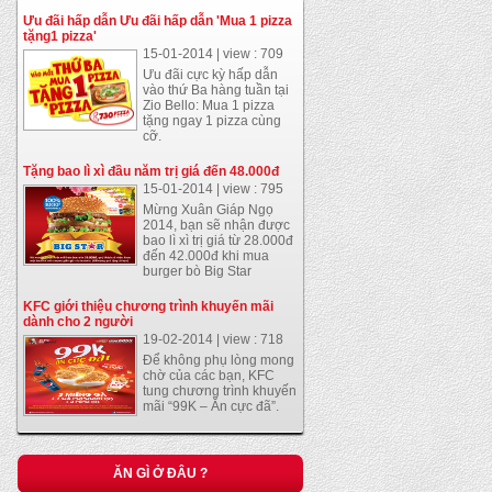
Ưu đãi hấp dẫn Ưu đãi hấp dẫn 'Mua 1 pizza
tặng1 pizza'
15-01-2014 | view : 709
Ưu đãi cực kỳ hấp dẫn
vào thứ Ba hàng tuần tại
Zio Bello: Mua 1 pizza
tặng ngay 1 pizza cùng
cỡ.
Tặng bao lì xì đầu năm trị giá đến 48.000đ
15-01-2014 | view : 795
Mừng Xuân Giáp Ngọ
2014, bạn sẽ nhận được
bao lì xì trị giá từ 28.000đ
đến 42.000đ khi mua
burger bò Big Star
KFC giới thiệu chương trình khuyến mãi
dành cho 2 người
19-02-2014 | view : 718
Gà xối mỡ
Để không phụ lòng mong
21-01-2014 | view : 1130
chờ của các bạn, KFC
tung chương trình khuyến
mãi “99K – Ăn cực đã”.
bánh cuốn trứng ở Sài
Gòn
ĂN GÌ Ở ĐÂU ?
21-01-2014 | view : 768