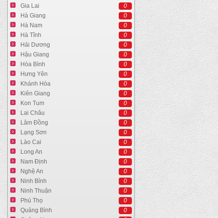
Gia Lai
0
Hà Giang
0
Hà Nam
0
Hà Tĩnh
0
Hải Dương
0
Hậu Giang
0
Hòa Bình
0
Hưng Yên
0
Khánh Hòa
0
Kiên Giang
0
Kon Tum
0
Lai Châu
0
Lâm Đồng
0
Lạng Sơn
0
Lào Cai
0
Long An
0
Nam Định
0
Nghệ An
0
Ninh Bỉnh
0
Ninh Thuận
0
Phú Thọ
0
Quảng Bình
0