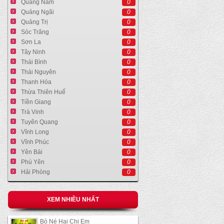
Quảng Nam
0
Quảng Ngãi
0
Quảng Trị
0
Sóc Trăng
0
Sơn La
0
Tây Ninh
0
Thái Bình
0
Thái Nguyên
0
Thanh Hóa
0
Thừa Thiên Huế
0
Tiền Giang
0
Trà Vinh
0
Tuyên Quang
0
Vĩnh Long
0
Vĩnh Phúc
0
Yên Bái
0
Phú Yên
0
Hải Phòng
0
XEM NHIỀU NHẤT
Bò Né Hai Chị Em