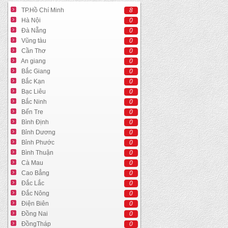
TP.Hồ Chí Minh
8
Hà Nội
0
Đà Nẵng
0
Vũng tàu
0
Cần Thơ
0
An giang
0
Bắc Giang
0
Bắc Kạn
0
Bạc Liêu
0
Bắc Ninh
0
Bến Tre
0
Bình Định
0
Bỉnh Dương
0
Bỉnh Phước
0
Bình Thuận
0
Cà Mau
0
Cao Bẳng
0
Đắc Lắc
0
Đắc Nông
0
Điện Biên
0
Đồng Nai
0
ĐồngTháp
0