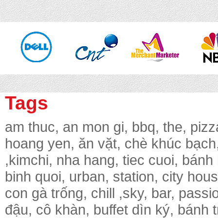
Tags
am thuc, an mon gi, bbq, the, pizz
hoang yen, ăn vặt, chè khúc bạch, 
,kimchi, nha hang, tiec cuoi, bánh
binh quoi, urban, station, city hou
con gà trống, chill ,sky, bar, pass
đậu, cô khàn, buffet dìn ký, bánh