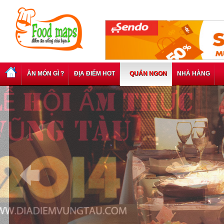
ĂN MÓN GÌ ?
ĐỊA ĐIỂM HOT
QUÁN NGON
NHÀ HÀNG