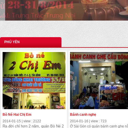
PHÚ YÊN
Bò Né Hai Chị Em
Bánh canh nghẹ
2014-01-15 | view : 2122
2014-01-16 | view : 723
Ra đời chỉ hơn 2 năm, quán Bò Né 2
Ở Sài Gòn có quán bánh canh ghẹ 