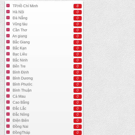
TP.Hồ Chí Minh
8
Hà Nội
0
Đà Nẵng
0
Vũng tàu
0
Cần Thơ
0
An giang
0
Bắc Giang
0
Bắc Kạn
0
Bạc Liêu
0
Bắc Ninh
0
Bến Tre
0
Bình Định
0
Bỉnh Dương
0
Bỉnh Phước
0
Bình Thuận
0
Cà Mau
0
Cao Bẳng
0
Đắc Lắc
0
Đắc Nông
0
Điện Biên
0
Đồng Nai
0
ĐồngTháp
0