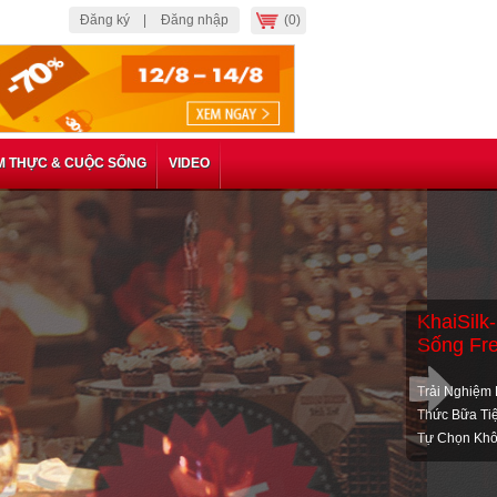
Đăng ký |
Đăng nhập
(0)
M THỰC & CUỘC SỐNG
VIDEO
c Phần Ăn Cao Cấp Tại
 Wine & Cigar Lounge
 Ăn Cao Cấp Tại Animus Napa Wine &
iểm Đến Của Những Người Sành Điệu Và
Về Vang. Voucher 315.000 VNĐ, Còn
m 44%.