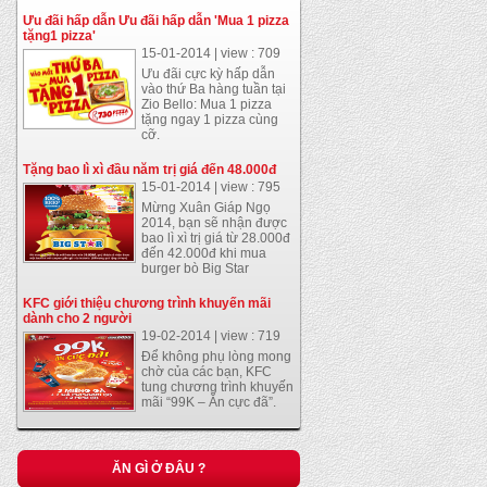
Ưu đãi hấp dẫn Ưu đãi hấp dẫn 'Mua 1 pizza
tặng1 pizza'
15-01-2014 | view : 709
Ưu đãi cực kỳ hấp dẫn
vào thứ Ba hàng tuần tại
Zio Bello: Mua 1 pizza
tặng ngay 1 pizza cùng
cỡ.
Tặng bao lì xì đầu năm trị giá đến 48.000đ
15-01-2014 | view : 795
Mừng Xuân Giáp Ngọ
2014, bạn sẽ nhận được
bao lì xì trị giá từ 28.000đ
đến 42.000đ khi mua
burger bò Big Star
KFC giới thiệu chương trình khuyến mãi
dành cho 2 người
19-02-2014 | view : 719
Để không phụ lòng mong
chờ của các bạn, KFC
Gà xối mỡ
tung chương trình khuyến
21-01-2014 | view : 1130
mãi “99K – Ăn cực đã”.
bánh cuốn trứng ở Sài
ĂN GÌ Ở ĐÂU ?
Gòn