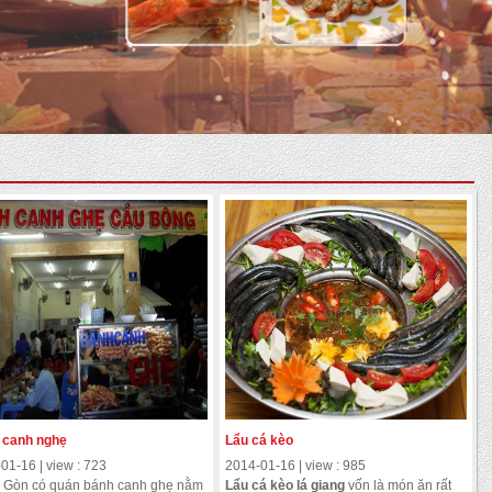
 canh nghẹ
Lẩu cá kèo
01-16 | view : 723
2014-01-16 | view : 985
 Gòn có quán bánh canh ghẹ nằm
Lẩu cá kèo
lá giang
vốn là món ăn rất