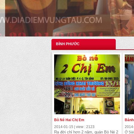
BỈNH PHƯỚC
Bò Né Hai Chị Em
Bánh
2014-01-15 | view : 2123
2014-
Ra đời chỉ hơn 2 năm, quán Bò Né 2
Ở Sài