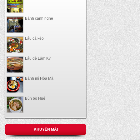
Bánh canh nghẹ
Lẩu cá kèo
Lẩu dê Lâm Ký
Bánh mì Hòa Mã
Bún bò Huế
KHUYẾN MÃI