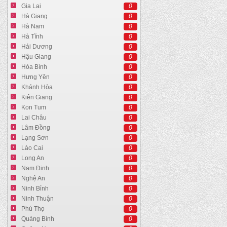
Gia Lai
0
Hà Giang
0
Hà Nam
0
Hà Tĩnh
0
Hải Dương
0
Hậu Giang
0
Hòa Bình
0
Hưng Yên
0
Khánh Hòa
0
Kiên Giang
0
Kon Tum
0
Lai Châu
0
Lâm Đồng
0
Lạng Sơn
0
Lào Cai
0
Long An
0
Nam Định
0
Nghệ An
0
Ninh Bỉnh
0
Ninh Thuận
0
Phú Thọ
0
Quảng Bình
0