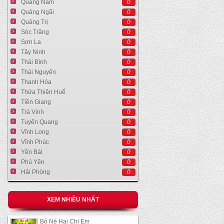
Quảng Nam
0
Quảng Ngãi
0
Quảng Trị
0
Sóc Trăng
0
Sơn La
0
Tây Ninh
0
Thái Bình
0
Thái Nguyên
0
Thanh Hóa
0
Thừa Thiên Huế
0
Tiền Giang
0
Trà Vinh
0
Tuyên Quang
0
Vĩnh Long
0
Vĩnh Phúc
0
Yên Bái
0
Phú Yên
0
Hải Phòng
0
XEM NHIỀU NHẤT
Bò Né Hai Chị Em