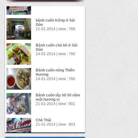
21-01-2014 | view : 768
Bánh cuốn chả bò ở Sài
Gòn
14-01-2014 | view : 780
Bánh cuốn nóng Thiên
Hương
14-01-2014 | view : 766
Bánh cuốn tây hồ 50 năm
một hương vị
21-01-2014 | view : 901
Chè Thái
21-01-2014 | view : 803
Gà xối mỡ
21-01-2014 | view : 1130