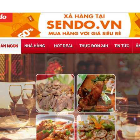
ÁN NGON
NHÀ HÀNG
HOT DEAL
THỰC ĐƠN 24H
TIN TỨC
Ẩ
Thưởng Thứ
Animus Napa
Thưởng Thức Phần
Cigar Lounge - Đ
Thực Sự Am Hiểu 
175.000 VNĐ, Giả