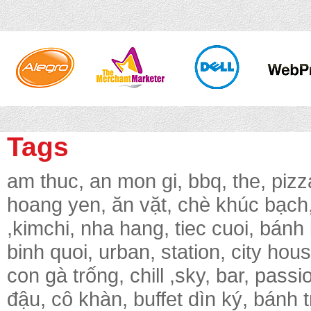
Tags
am thuc, an mon gi, bbq, the, pizz
hoang yen, ăn vặt, chè khúc bạch, 
,kimchi, nha hang, tiec cuoi, bánh
binh quoi, urban, station, city hou
con gà trống, chill ,sky, bar, pass
đậu, cô khàn, buffet dìn ký, bánh