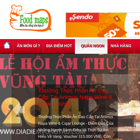
ĂN MÓN GÌ ?
ĐỊA ĐIỂM HOT
QUÁN NGON
NHÀ HÀNG