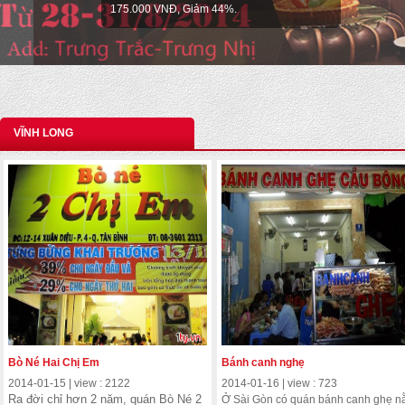
VĨNH LONG
Bò Né Hai Chị Em
Bánh canh nghẹ
2014-01-15 | view : 2122
2014-01-16 | view : 723
Ra đời chỉ hơn 2 năm, quán Bò Né 2
Ở Sài Gòn có quán bánh canh ghẹ 